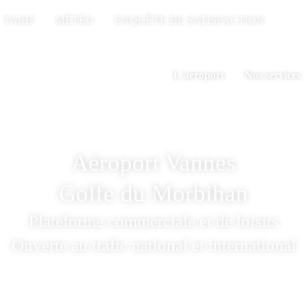
TARIF
MÉTÉO
ENQUÊTE DE SATISFACTION
L'aéroport
Nos services
Aéroport Vannes
Golfe du Morbihan
Plateforme commerciale et de loisirs
Ouverte au trafic national et international