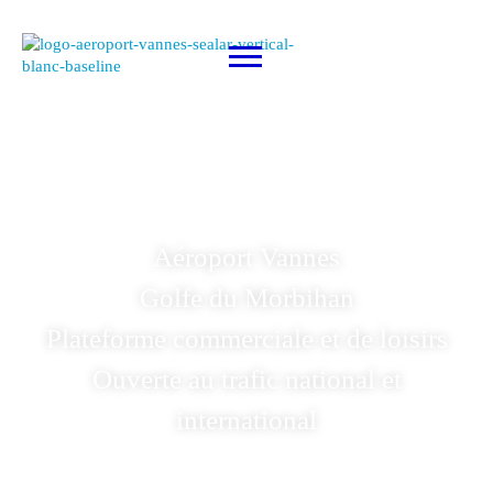
Aéroport Vannes
Golfe du Morbihan
Plateforme commerciale et de loisirs
Ouverte au trafic national et
international