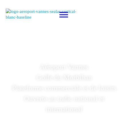
Aéroport Vannes
Golfe du Morbihan
Plateforme commerciale et de loisirs
Ouverte au trafic national et
international