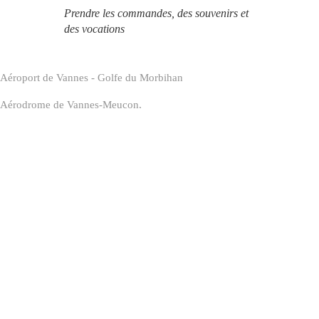
Prendre les commandes, des souvenirs et
des vocations
Aéroport de Vannes - Golfe du Morbihan
Aérodrome de Vannes-Meucon,
56250 Monterblanc
En savoir plus
L’aéroport
Nos services
Le territoire
Loisirs aériens
Informations
Actualités
Carrières
Appel à manifestation d’intérêt
Contactez-nous
Formulaire de contact