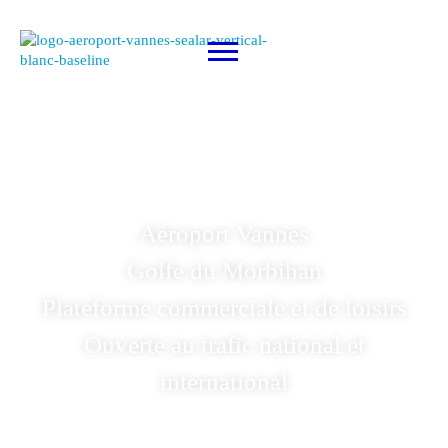
Aéroport Vannes
Golfe du Morbihan
Plateforme commerciale et de loisirs
Ouverte au trafic national et
international