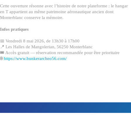
Cette ouverture résonne avec l’histoire de notre plateforme : le hangar
en T appartient au même patrimoine aéronautique ancien dont
Monterblanc conserve la mémoire.
Infos pratiques
📅 Vendredi 8 mai 2026, de 13h30 à 17h00
📍 Les Halles de Mangolerian, 56250 Monterblanc
🎟️ Accès gratuit — réservation recommandée pour être prioritaire
🌐
https://www.bunkerarcheo56.com/
Aéroport de Vannes - Golfe du Morbihan