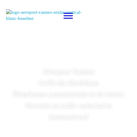
Aéroport Vannes
Golfe du Morbihan
Plateforme commerciale et de loisirs
Ouverte au trafic national et
international