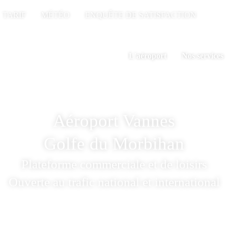
TARIF
MÉTÉO
ENQUÊTE DE SATISFACTION
L'aéroport
Nos services
Aéroport Vannes
Golfe du Morbihan
Plateforme commerciale et de loisirs
Ouverte au trafic national et international