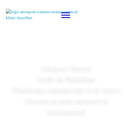
Aéroport Vannes
Golfe du Morbihan
Plateforme commerciale et de loisirs
Ouverte au trafic national et
international